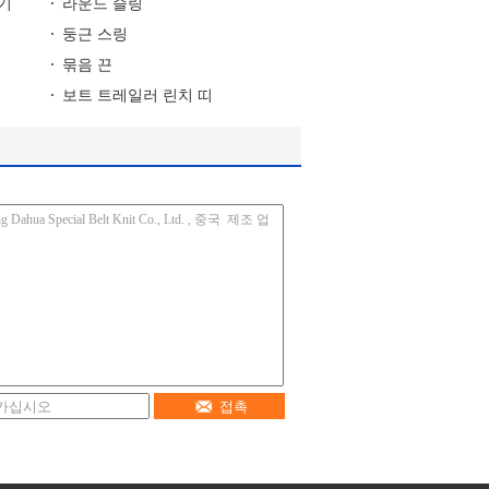
기
라운드 슬링
둥근 스링
묶음 끈
보트 트레일러 린치 띠
접촉