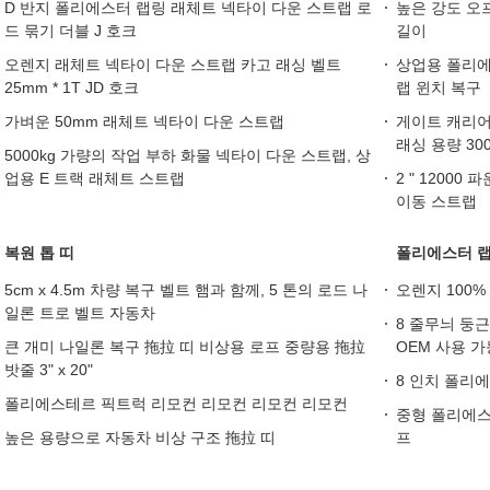
D 반지 폴리에스터 랩링 래체트 넥타이 다운 스트랩 로
높은 강도 오
드 묶기 더블 J 호크
길이
오렌지 래체트 넥타이 다운 스트랩 카고 래싱 벨트
상업용 폴리에
25mm * 1T JD 호크
랩 윈치 복구
가벼운 50mm 래체트 넥타이 다운 스트랩
게이트 캐리어 
래싱 용량 300
5000kg 가량의 작업 부하 화물 넥타이 다운 스트랩, 상
업용 E 트랙 래체트 스트랩
2 " 1200
이동 스트랩
복원 톱 띠
폴리에스터 랩
5cm x 4.5m 차량 복구 벨트 햄과 함께, 5 톤의 로드 나
오렌지 100
일론 트로 벨트 자동차
8 줄무늬 둥
큰 개미 나일론 복구 拖拉 띠 비상용 로프 중량용 拖拉
OEM 사용 가
밧줄 3" x 20"
8 인치 폴리에
폴리에스테르 픽트럭 리모컨 리모컨 리모컨 리모컨
중형 폴리에스
높은 용량으로 자동차 비상 구조 拖拉 띠
프