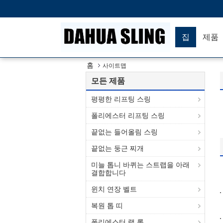
집
제품
홈
사이트맵
모든 제품
평평한 리프팅 스링
폴리에스터 리프팅 스링
끝없는 들어올림 스링
끝없는 둥근 찌개
미늘 톱니 바퀴는 스트랩을 아래
결합합니다
윈치 연장 벨트
복원 톱 띠
폴리에스터 랩 롤