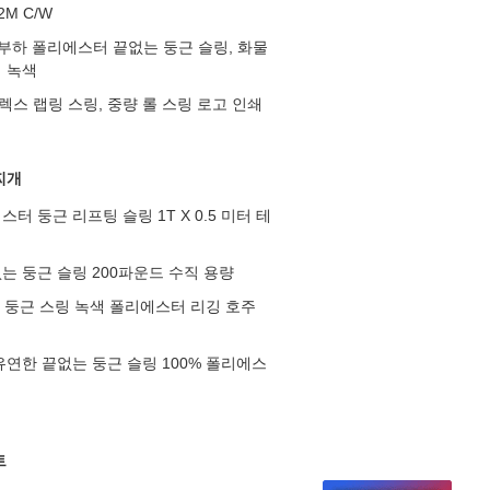
12M C/W
업 부하 폴리에스터 끝없는 둥근 슬링, 화물
 녹색
듀플렉스 랩링 스링, 중량 롤 스링 로고 인쇄
찌개
터 둥근 리프팅 슬링 1T X 0.5 미터 테
는 둥근 슬링 200파운드 수직 용량
진 둥근 스링 녹색 폴리에스터 리깅 호주
유연한 끝없는 둥근 슬링 100% 폴리에스
트