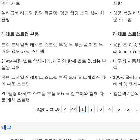
이터 세트
저항
헬리콥터 리프팅 웹링 화물망, 평면 웹링 트럭 침대 화
상용 복원 래
물망
운 스트랩
래체트 스트랩 부품
래체트 스트랩
트럭 트레일러 래체트 스트랩 부품 두 부품을 가진 무
용접 된 이중 
거운 용도 래싱 스트랩
리 6mm / 7m
2''Atv 복원 벨트 액세서리, 래치와 함께 벨트 Buckle 부
내구성 자동차 
품을 묶어
럭
평면 트레일러 래체트 스트랩 부품 50mm 트레일러 타
100% 폴리에
이 다운 스트랩
비 래싱 텐셔
PE 랩링 래체트 스트랩 부품 50mm 갈고리와 함께 화
검은색 / 은색
물 래싱 스트랩
Page 1 of 10
|<
<<
1
2
3
4
5
6
7
태그