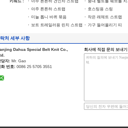
키워드 :
아주 튼튼하 견인차 스트랩
붕대 벨트를 웨브를 치
아주 튼튼하 스트랩
호스팅용 스링
미늘 톱니 바퀴 묶음
작은 래체트 스트랩
보트 트레일러용 린치 스트랩
가구 들어올리기 띠
락처 세부 사항
anjing Dahua Special Belt Knit Co.,
회사에 직접 문의 보내기
td.
담당자:
Mr. Gao
전화 번호:
0086 25 5705 3551