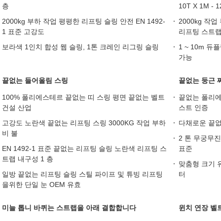
층
10T X 1M - 
2000kg 부하 작업 평평한 리프팅 슬링 안전 EN 1492-
2000kg 작
1 표준 고강도
리프팅 스트랩
보라색 1인치 합성 웹 슬링, 1톤 크레인 리그링 슬링
1 ~ 10m 
가능
끝없는 들어올림 스링
끝없는 둥근 
100% 폴리에스테르 끝없는 띠 스링 평면 끝없는 벨트
끝없는 폴리에스
건설 산업
스트 인증
고강도 노란색 끝없는 리프팅 스링 3000KG 작업 부하
다채로운 끝없
비 불
2 톤 무궁무
EN 1492-1 표준 끝없는 리프팅 슬링 노란색 리프팅 스
표준
트랩 내구성 1 층
맞춤형 크기 
일방 끝없는 리프팅 슬링 스틸 파이프 및 튜빙 리프팅
터
을위한 단일 눈 OEM 유효
미늘 톱니 바퀴는 스트랩을 아래 결합합니다
윈치 연장 벨