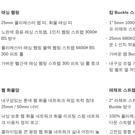
래싱 웹링
캄 Buckle 
25mm 폴리에스터 랩 띠, 화물 래싱 띠
1" 5mm 10
프 라체트 스
노란색 중용 래싱 스트랩, 1인치 웹링 스트랩 3000#
BS 방수
25mm 680KG
운 1 인치 착
폴리에스터 래싱 웹링 블랙 웹링 스트랩 6600# BS
300 피트 롤
가벼운 램 Buc
가벼운 빨간색 래싱 웹링 스트랩 300 피트 당 롤 호크
내구성 조절 
링 벨트 열 
웹 화물망
래체트 스트랩
내구성있는 흰색 웹 화물 네트워크 픽업 트럭 침대
2" 라체트 
25mm / 50mm 너비
Buckle 방수
낙상 보호 웹 화물 네트워크 화물 리프팅 스링 네트워
100% 폴리
크 사용자 정의 로고
다운 스트랩 등
클라이밍용 큰 용량 웹 화물 네트워크 실내 어린이 놀
고전압 중형 라