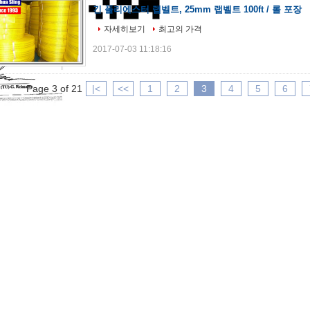
긴 폴리에스터 랩벨트, 25mm 랩벨트 100ft / 롤 포장
자세히보기
최고의 가격
2017-07-03 11:18:16
Page 3 of 21
|<
<<
1
2
3
4
5
6