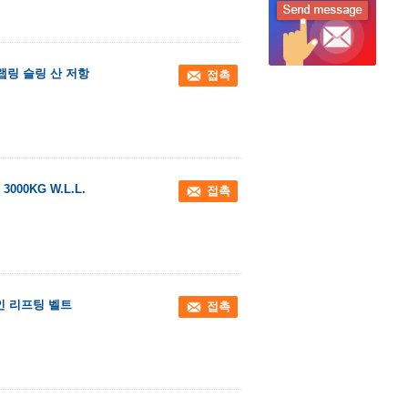
랩링 슬링 산 저항
접촉
0KG W.L.L.
접촉
인 리프팅 벨트
접촉