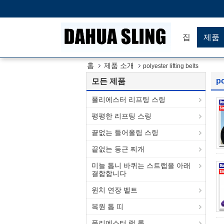
집
제품
홈
제품 소개
polyester lifting belts
po
모든 제품
폴리에스터 리프팅 스링
평평한 리프팅 스링
끝없는 들어올림 스링
끝없는 둥근 찌개
미늘 톱니 바퀴는 스트랩을 아래
결합합니다
윈치 연장 벨트
복원 톱 띠
폴리에스터 랩 롤