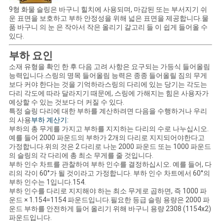
9형 화물 슬링은 바구니 힐치에 사용되며, 마감된 또는 부서지기 쉬
운 표면을 보호하고 부하 안정성을 위해 넓은 표면을 제공합니다.물
품 바구니 의 눈 은 작아서 작은 올리기 갈고리 들 이 쉽게 들어올 수
있다.
부하 요인
소재 유형을 확인 한 후 다음 고려 사항은 요구되는 가등식 들어올림
능력입니다.스링의 명목 들어올림 능력은 종종 들어올릴 짐의 무게
보다 커야 한다는 것을 기억하라스링의 다리에 있는 당기는 각도는
다리 각도에 따라 달라지기 때문에, 스링에 가해지는 힘은 사용자가
예상할 수 있는 것보다 더 커질 수 있다.
특정 슬링 다리에 대한 부하를 계산하려면 다음을 수행하거나 우리
의 사용
부하 계산기:
부하의 총 무게를 가지고 부하를 지지하는 다리의 수로 나누십시오.
예를 들어 2000 파운드의 부하가 2개의 다리로 지지되어야한다고
가정합니다.위의 것은 2 다리로 나눈 2000 파운드 또는 1000 파운드
의 슬링의 각 다리에 총 최소 무게를 줄 것입니다.
부하 인수 차트를 관찰하여 부하 인수를 결정하십시오. 예를 들어, 다
리의 각이 60°가 될 것이라고 가정합니다. 부하 인수 차트에서 60°의
부하 인수는 1입니다.154.
부하 인수를 다리로 지지해야 하는 최소 무게로 곱하면, 즉 1000 파
운드 × 1.154=1154 파운드입니다.필요한 등급 슬링 용량은 2000 파
운드 부하를 안전하게 들어 올리기 위해 바구니 용량 2308 (1154x2)
파운드입니다.