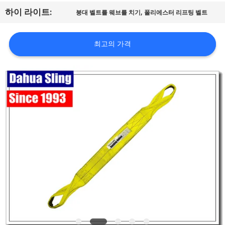
하
,
하이 라이트:
붕대 벨트를 웨브를 치기
폴리에스터 리프팅 벨트
여
최고의 가격
공
장
여
행
품
질
관
리