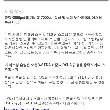
연
제품 설명
중량 9800psi 및 가벼운 7000psi 합성 웹 슬링 노란색 폴리에스터
락
투프 태그
주
우리 의 모든 리프팅 스링 및 리프팅 스트랩 은 고도로 내구성 있고
세
무거운 용량 인 폴리에스터 띠 로 만들어진다. 이 리프팅 스링 (일부
로 리프팅 스트랩 이라고도 한다) 은 수많은 너비 와 길이가 있다.슬
요
링은 다양한 스타일로 만들어집니다.: 평평한 눈과 눈, 왜곡된 눈, 끝
없는, 그리고 끝없는 둥근 당신의 특정 응용 프로그램을 충족시키기
위해.
인
이 리프팅 슬링은 모든 WSTDA 표준과 OSHA 규정을 충족하거나 초
과합니다.
용
우리는 우리의 리프팅 슬링과 스트랩을 제조하고 신속하게 사용자
정의로 당신이 필요로 하는 리프팅 슬링의 어떤 종류를 만들 수 있습
문
니다.
을
난징 다후아에서 제조하거나 공급하는 모든 리프팅 스트랩은 모든
OSHA 규정과 WSTDA 표준을 충족하거나 초과합니다.
요
www.dahua-sling.com