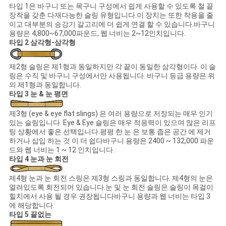
타입 1은 바구니 또는 목구니 구성에서 쉽게 사용할 수 있도록 철 끝
장착을 갖춘 다재다능한 슬링 유형입니다.이 장치는 또한 착용을 줄
이고 대부분의 승강기 갈고리에 더 쉽게 연결 할 수 있습니다.바구니
용량은 4,800~67,000파운드, 웹 너비는 2~12인치입니다.
타입 2 삼각형-삼각형
제2형 슬링은 제1형과 동일하지만 각 끝이 동일한 삼각형이다. 이 슬
링은 수직 및 바구니 구성에서만 사용됩니다. 바구니 등급 용량은 위
의 제1형과 동일합니다.
타입 3 눈 & 눈 평면
제3형 (eye & eye flat slings) 은 여러 용량으로 저장되는 매우 인기
있는 슬링입니다. Eye & Eye 슬링은 매우 적응력이 있으며 많은 리프
팅 상황에서 좋은 선택입니다.평평 한 눈 은 보통 좁은 공간 에 제거
하거나 삽입 하는 것 이 더 쉽다바구니 용량은 2400 ~ 132,000 파운
드와 웹 너비는 1 ~ 12 인치입니다.
타입 4 눈과 눈 회전
제4형 눈과 눈 회전 스링은 제3형 스링과 동일합니다. 제4형의 눈은
열려있도록 회전되어 있습니다.눈 및 눈 회전 슬링은 슬링이 목걸이
힐치에서 사용 될 경우 권장됩니다바구니 용량과 웹 너비는 타입 3
에 해당합니다.
타입 5 끝없는