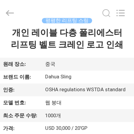
벨
트
를
웨
브
평평한 리프팅 스링
를
치
개인 레이블 다층 폴리에스터
집
기
협
력
리프팅 벨트 크레인 로고 인쇄
업
체.
제
Copyright
©
2017
품
원래 장소:
중국
-
2025
polyesterliftingslings.com.
All
Dahua Sling
브랜드 이름:
Rights
Reserved.
우
Developed
OSHA regulations WSTDA standard
인증:
by
ECER
리
모델 번호:
웹 붕대
에
최소 주문 수량:
1000개
대
USD 30,000 / 20'GP
가격: